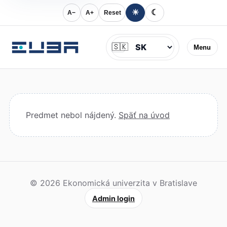
☀
☾
A−
A+
Reset
Jazyk
🇸🇰
Menu
Predmet nebol nájdený.
Späť na úvod
© 2026 Ekonomická univerzita v Bratislave
Admin login