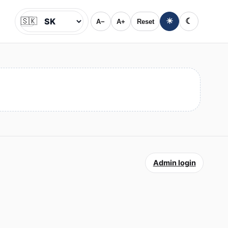
🇸🇰
☀
☾
A−
A+
Reset
Jazyk
Admin login