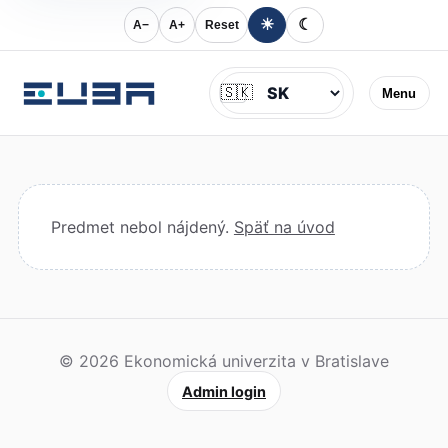
☀
☾
A−
A+
Reset
Jazyk
🇸🇰
Menu
Predmet nebol nájdený.
Späť na úvod
© 2026 Ekonomická univerzita v Bratislave
Admin login