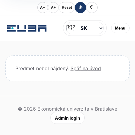
☀
☾
A−
A+
Reset
Jazyk
🇸🇰
Menu
Predmet nebol nájdený.
Späť na úvod
© 2026 Ekonomická univerzita v Bratislave
Admin login