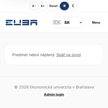
☀
☾
A−
A+
Reset
Jazyk
🇸🇰
Menu
Predmet nebol nájdený.
Späť na úvod
© 2026 Ekonomická univerzita v Bratislave
Admin login