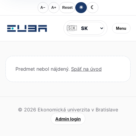
☀
☾
A−
A+
Reset
Jazyk
🇸🇰
Menu
Predmet nebol nájdený.
Späť na úvod
© 2026 Ekonomická univerzita v Bratislave
Admin login