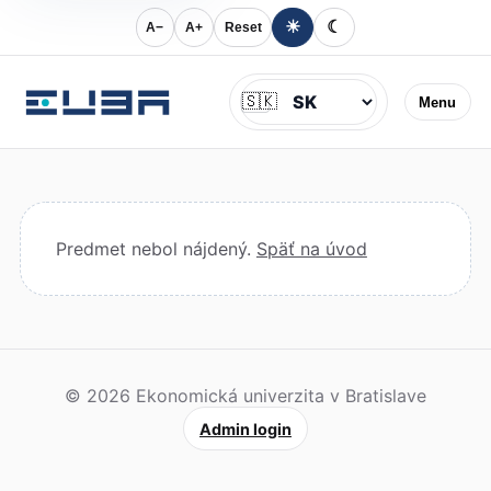
☀
☾
A−
A+
Reset
Jazyk
🇸🇰
Menu
Predmet nebol nájdený.
Späť na úvod
© 2026 Ekonomická univerzita v Bratislave
Admin login