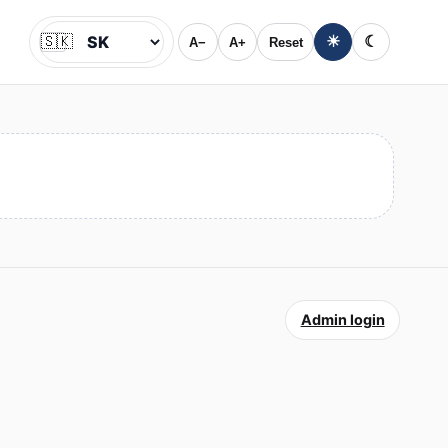
🇸🇰
☀
☾
A−
A+
Reset
Jazyk
Admin login