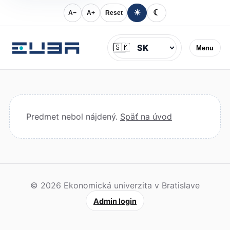
☀
☾
A−
A+
Reset
Jazyk
🇸🇰
Menu
Predmet nebol nájdený.
Späť na úvod
© 2026 Ekonomická univerzita v Bratislave
Admin login