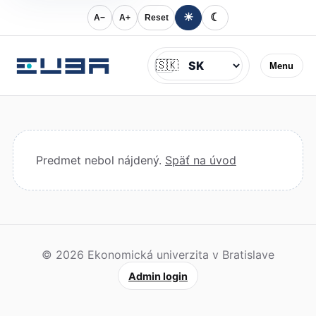
☀
☾
A−
A+
Reset
Jazyk
🇸🇰
Menu
Predmet nebol nájdený.
Späť na úvod
© 2026 Ekonomická univerzita v Bratislave
Admin login