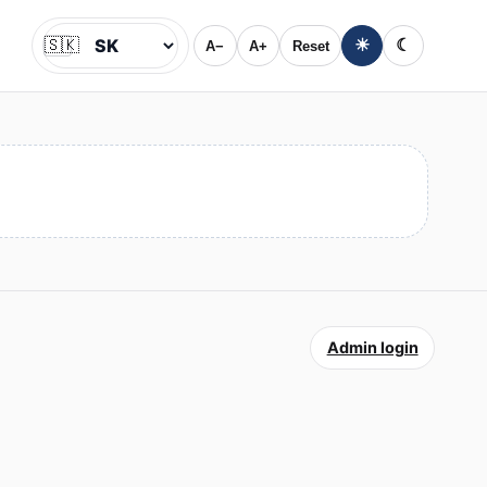
🇸🇰
☀
☾
A−
A+
Reset
Jazyk
Admin login