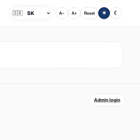
🇸🇰
☀
☾
A−
A+
Reset
Jazyk
Admin login