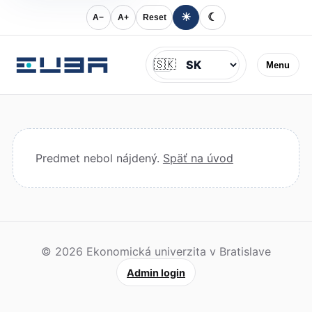
☀
☾
A−
A+
Reset
Jazyk
🇸🇰
Menu
Predmet nebol nájdený.
Späť na úvod
© 2026 Ekonomická univerzita v Bratislave
Admin login