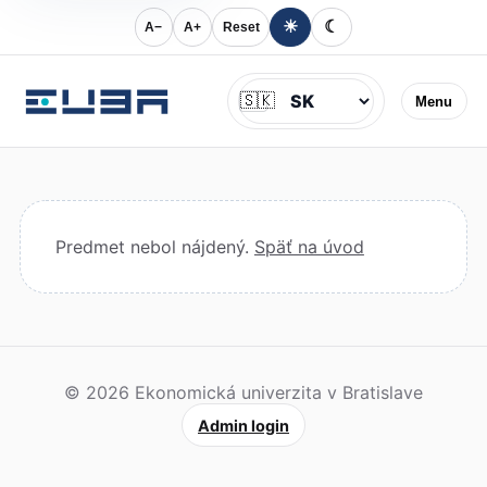
☀
☾
A−
A+
Reset
Jazyk
🇸🇰
Menu
Predmet nebol nájdený.
Späť na úvod
© 2026 Ekonomická univerzita v Bratislave
Admin login