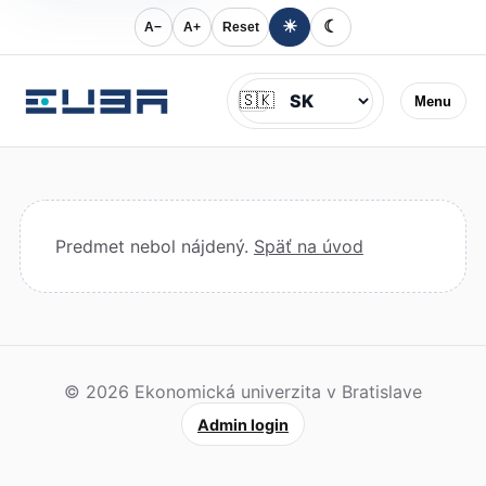
☀
☾
A−
A+
Reset
Jazyk
🇸🇰
Menu
Predmet nebol nájdený.
Späť na úvod
© 2026 Ekonomická univerzita v Bratislave
Admin login