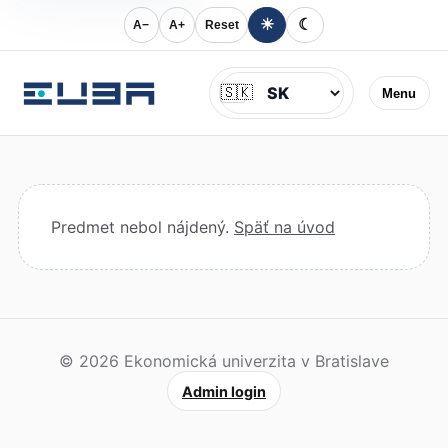
☀
☾
A−
A+
Reset
Jazyk
🇸🇰
Menu
Predmet nebol nájdený.
Späť na úvod
© 2026 Ekonomická univerzita v Bratislave
Admin login