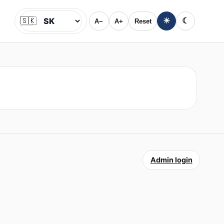
🇸🇰
☀
☾
A−
A+
Reset
Jazyk
Admin login