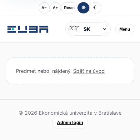
☀
☾
A−
A+
Reset
Jazyk
🇸🇰
Menu
Predmet nebol nájdený.
Späť na úvod
© 2026 Ekonomická univerzita v Bratislave
Admin login