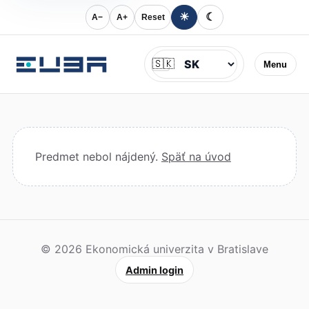
☀
☾
A−
A+
Reset
Jazyk
🇸🇰
Menu
Predmet nebol nájdený.
Späť na úvod
© 2026 Ekonomická univerzita v Bratislave
Admin login