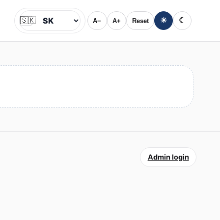
🇸🇰
☀
☾
A−
A+
Reset
Jazyk
Admin login