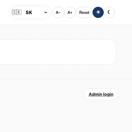
🇸🇰
☀
☾
A−
A+
Reset
Jazyk
Admin login