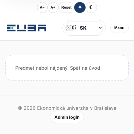
☀
☾
A−
A+
Reset
Jazyk
🇸🇰
Menu
Predmet nebol nájdený.
Späť na úvod
© 2026 Ekonomická univerzita v Bratislave
Admin login