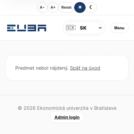
☀
☾
A−
A+
Reset
Jazyk
🇸🇰
Menu
Predmet nebol nájdený.
Späť na úvod
© 2026 Ekonomická univerzita v Bratislave
Admin login