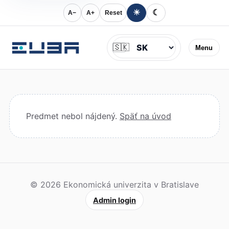
☀
☾
A−
A+
Reset
Jazyk
🇸🇰
Menu
Predmet nebol nájdený.
Späť na úvod
© 2026 Ekonomická univerzita v Bratislave
Admin login