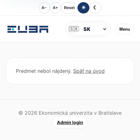
☀
☾
A−
A+
Reset
Jazyk
🇸🇰
Menu
Predmet nebol nájdený.
Späť na úvod
© 2026 Ekonomická univerzita v Bratislave
Admin login