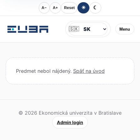
☀
☾
A−
A+
Reset
Jazyk
🇸🇰
Menu
Predmet nebol nájdený.
Späť na úvod
© 2026 Ekonomická univerzita v Bratislave
Admin login