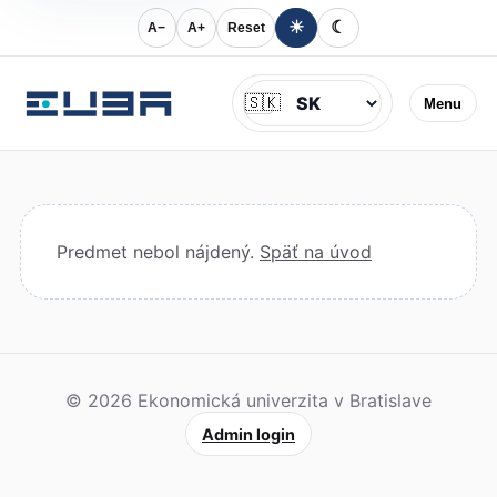
☀
☾
A−
A+
Reset
Jazyk
🇸🇰
Menu
Predmet nebol nájdený.
Späť na úvod
© 2026 Ekonomická univerzita v Bratislave
Admin login