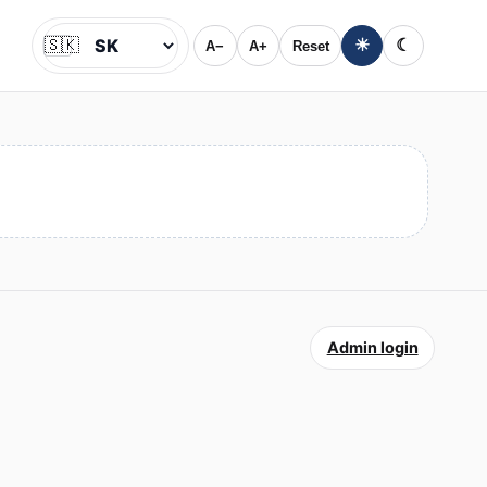
🇸🇰
☀
☾
A−
A+
Reset
Jazyk
Admin login