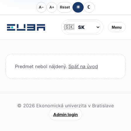
☀
☾
A−
A+
Reset
Jazyk
🇸🇰
Menu
Predmet nebol nájdený.
Späť na úvod
© 2026 Ekonomická univerzita v Bratislave
Admin login