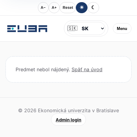
☀
☾
A−
A+
Reset
Jazyk
🇸🇰
Menu
Predmet nebol nájdený.
Späť na úvod
© 2026 Ekonomická univerzita v Bratislave
Admin login