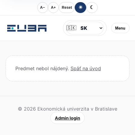
☀
☾
A−
A+
Reset
Jazyk
🇸🇰
Menu
Predmet nebol nájdený.
Späť na úvod
© 2026 Ekonomická univerzita v Bratislave
Admin login