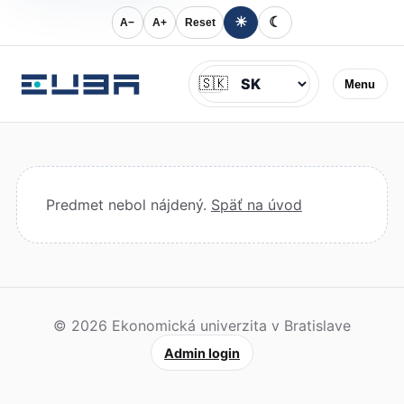
☀
☾
A−
A+
Reset
Jazyk
🇸🇰
Menu
Predmet nebol nájdený.
Späť na úvod
© 2026 Ekonomická univerzita v Bratislave
Admin login