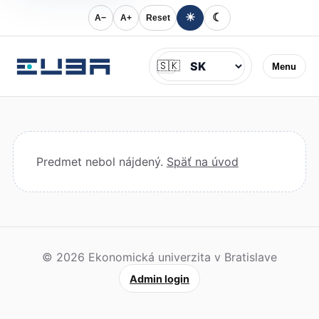
☀
☾
A−
A+
Reset
Jazyk
🇸🇰
Menu
Predmet nebol nájdený.
Späť na úvod
© 2026 Ekonomická univerzita v Bratislave
Admin login