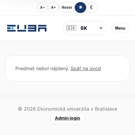
☀
☾
A−
A+
Reset
Jazyk
🇸🇰
Menu
Predmet nebol nájdený.
Späť na úvod
© 2026 Ekonomická univerzita v Bratislave
Admin login