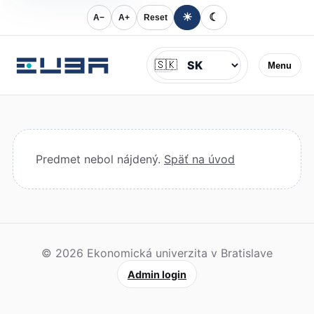
☀
☾
A−
A+
Reset
Jazyk
🇸🇰
Menu
Predmet nebol nájdený.
Späť na úvod
© 2026 Ekonomická univerzita v Bratislave
Admin login