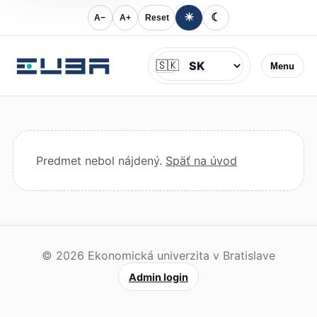
☀
☾
A−
A+
Reset
Jazyk
🇸🇰
Menu
Predmet nebol nájdený.
Späť na úvod
© 2026 Ekonomická univerzita v Bratislave
Admin login