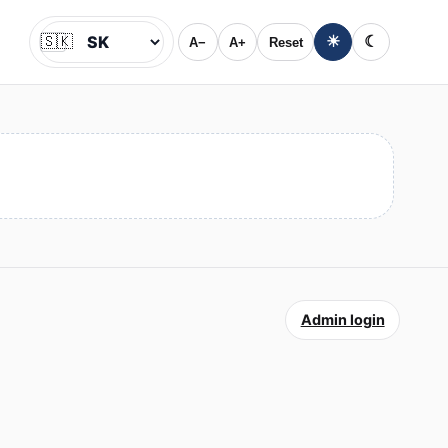
🇸🇰
☀
☾
A−
A+
Reset
Jazyk
Admin login