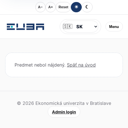
☀
☾
A−
A+
Reset
Jazyk
🇸🇰
Menu
Predmet nebol nájdený.
Späť na úvod
© 2026 Ekonomická univerzita v Bratislave
Admin login