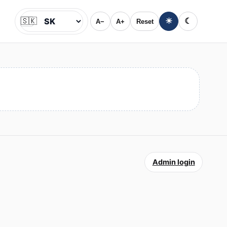
🇸🇰
☀
☾
A−
A+
Reset
Jazyk
Admin login