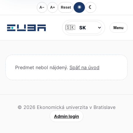
☀
☾
A−
A+
Reset
Jazyk
🇸🇰
Menu
Predmet nebol nájdený.
Späť na úvod
© 2026 Ekonomická univerzita v Bratislave
Admin login