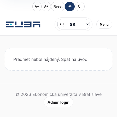
☀
☾
A−
A+
Reset
Jazyk
🇸🇰
Menu
Predmet nebol nájdený.
Späť na úvod
© 2026 Ekonomická univerzita v Bratislave
Admin login