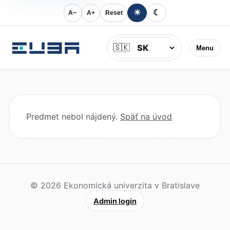
☀
☾
A−
A+
Reset
Jazyk
🇸🇰
Menu
Predmet nebol nájdený.
Späť na úvod
© 2026 Ekonomická univerzita v Bratislave
Admin login