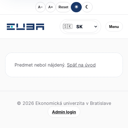
☀
☾
A−
A+
Reset
Jazyk
🇸🇰
Menu
Predmet nebol nájdený.
Späť na úvod
© 2026 Ekonomická univerzita v Bratislave
Admin login