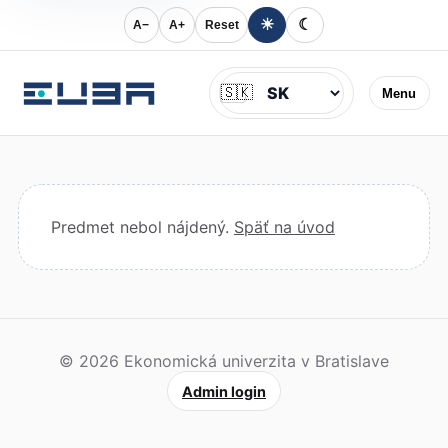
☀
☾
A−
A+
Reset
Jazyk
🇸🇰
Menu
Predmet nebol nájdený.
Späť na úvod
© 2026 Ekonomická univerzita v Bratislave
Admin login