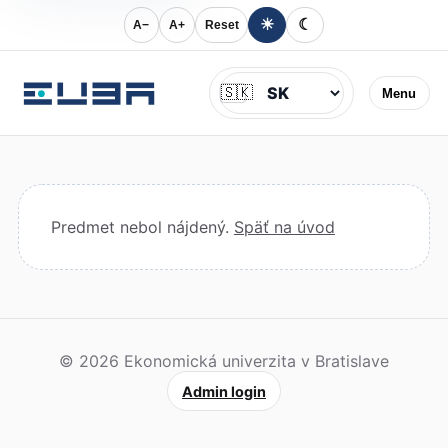
☀
☾
A−
A+
Reset
Jazyk
🇸🇰
Menu
Predmet nebol nájdený.
Späť na úvod
© 2026 Ekonomická univerzita v Bratislave
Admin login