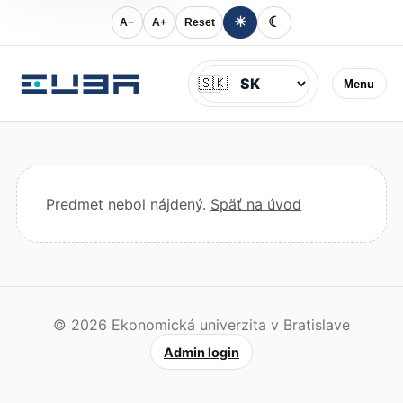
☀
☾
A−
A+
Reset
Jazyk
🇸🇰
Menu
Predmet nebol nájdený.
Späť na úvod
© 2026 Ekonomická univerzita v Bratislave
Admin login