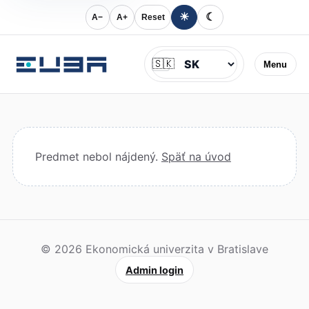
☀
☾
A−
A+
Reset
Jazyk
🇸🇰
Menu
Predmet nebol nájdený.
Späť na úvod
© 2026 Ekonomická univerzita v Bratislave
Admin login