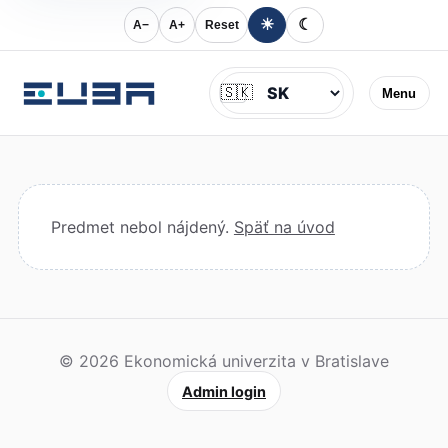
☀
☾
A−
A+
Reset
Jazyk
🇸🇰
Menu
Predmet nebol nájdený.
Späť na úvod
© 2026 Ekonomická univerzita v Bratislave
Admin login