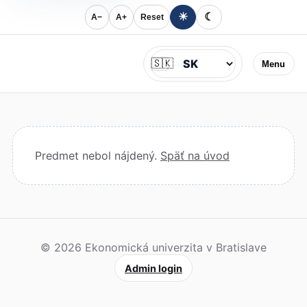
☀
☾
A−
A+
Reset
Jazyk
🇸🇰
Menu
Predmet nebol nájdený.
Späť na úvod
© 2026 Ekonomická univerzita v Bratislave
Admin login