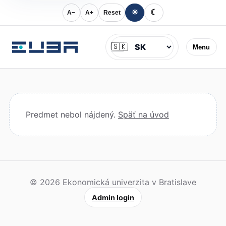
☀
☾
A−
A+
Reset
Jazyk
🇸🇰
Menu
Predmet nebol nájdený.
Späť na úvod
© 2026 Ekonomická univerzita v Bratislave
Admin login